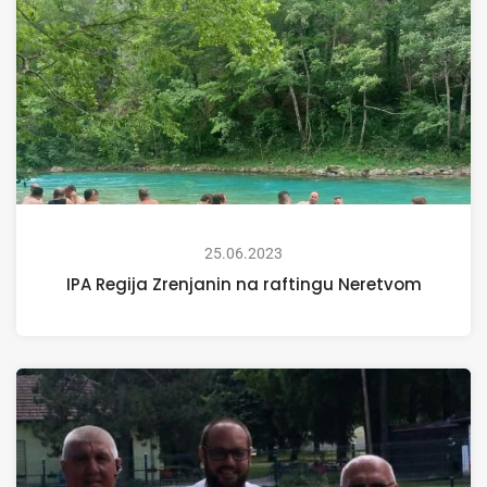
25.06.2023
IPA Regija Zrenjanin na raftingu Neretvom