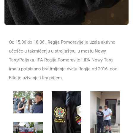
Od 15.06 do 18.06 , Regija Pomoravlje je uzela aktivno
učešće u takmičenju u streljaštvu, u mestu Nowy
Targ/Poljska. IPA Regija Pomoravlje i IPA Nowy Targ
imaju potpisano bratimljenje dveju Regija od 2016. god.
Bilo je uživanje i lep prijem.