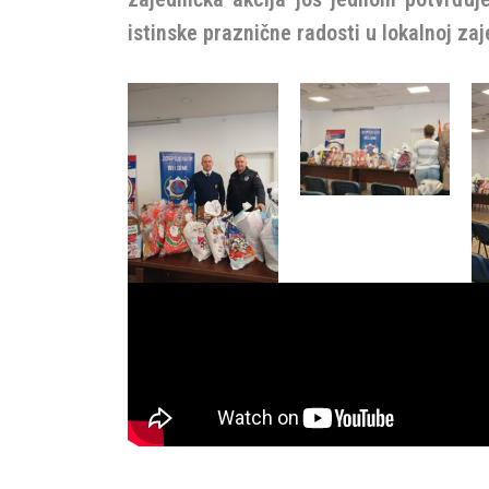
istinske praznične radosti u lokalnoj zaj