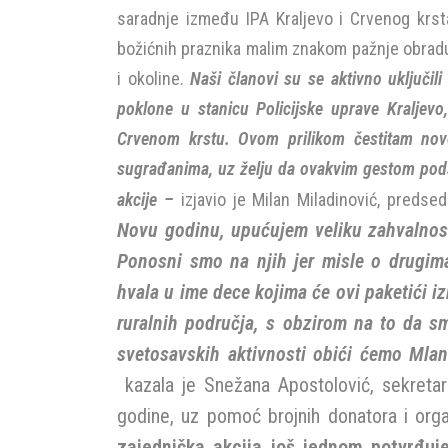
saradnje između IPA Kraljevo i Crvenog krsta
božićnih praznika malim znakom pažnje obradu
i okoline.
Naši članovi su se aktivno uključil
poklone u stanicu Policijske uprave Kraljevo
Crvenom krstu. Ovom prilikom čestitam novo
sugrađanima, uz želju da ovakvim gestom pod
akcije –
izjavio je Milan Miladinović, predsed
Novu godinu, upućujem veliku zahvalnost 
Ponosni smo na njih jer misle o drugima,
hvala u ime dece kojima će ovi paketići 
ruralnih područja, s obzirom na to da sm
svetosavskih aktivnosti obići ćemo Mlan
kazala je Snežana Apostolović, sekretar
godine, uz pomoć brojnih donatora i orga
zajednička akcija još jednom potvrđuj