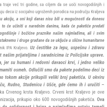
 traje već tri godine, sa ciljem da se uoči novogodišnjih i
ju deca iz socijalno ugroženih porodica na području Kraljeva
i u akciju, a oni koji danas nisu bili u mogućnosti da donesu
, to će učiniti u narednim danima, kada će paketiće predati
godišnje i božićne praznike našim najmlađima, ali i svim
staknemo i druge građane da se uključe u slične humanitarne
Uz čestitke za lepu, uspešnu i zdravu
nik IPA Kraljevo.
našim prijateljima i saradnicima iz Policijske uprave.
 jer su humani i redovni davaoci krvi, i jedno veliko
izmamiti osmeh. Odlučili smo da pakete podelimo deci iz
o tokom akcije prikupili veliki broj paketića. U okviru
ču, Rudno, Studenicu i Ušće, gde ćemo ih i uručiti –
ka Crvenog krsta Kraljevo.
Crveni krst Kraljevo je ove
nizacija, prikupio oko 600 novogodišnjih paketića.
Ova
e da solidarnost i briga o najmlađima ostaju temelj