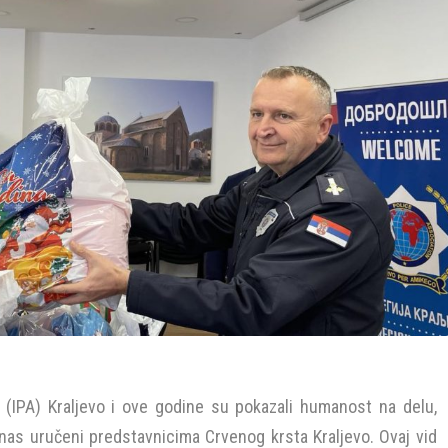
je (IPA) Kraljevo i ove godine su pokazali humanost na delu,
anas uručeni predstavnicima Crvenog krsta Kraljevo. Ovaj vid