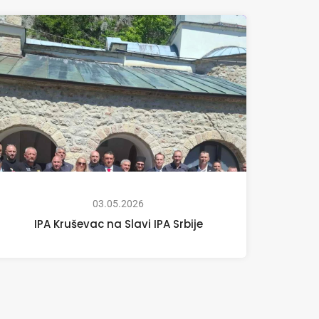
03.05.2026
IPA Kruševac na Slavi IPA Srbije