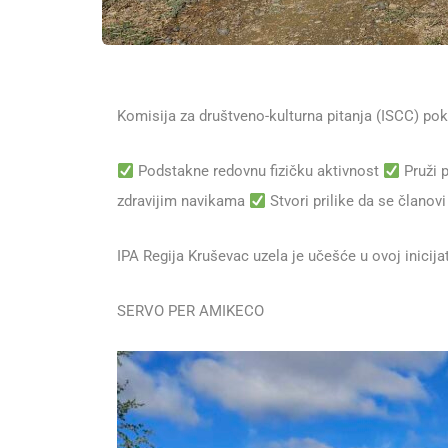
Komisija za društveno-kulturna pitanja (ISCC) pokre
Podstakne redovnu fizičku aktivnost
Pruži 
zdravijim navikama
Stvori prilike da se članov
IPA Regija Kruševac uzela je učešće u ovoj inicijat
SERVO PER AMIKECO