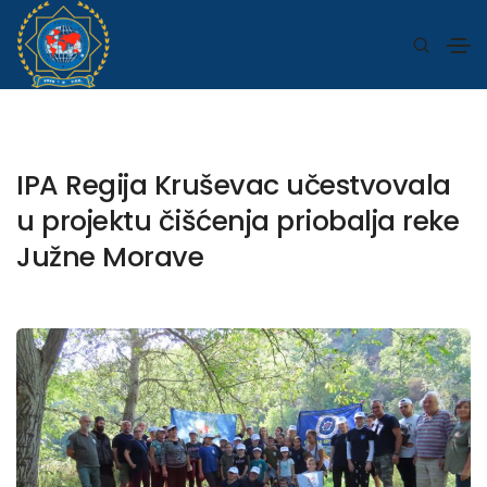
IPA Regija Kruševac učestvovala
u projektu čišćenja priobalja reke
Južne Morave