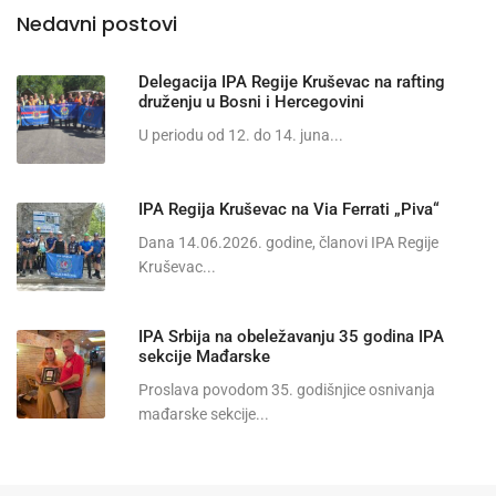
Nedavni postovi
Delegacija IPA Regije Kruševac na rafting
druženju u Bosni i Hercegovini
U periodu od 12. do 14. juna...
IPA Regija Kruševac na Via Ferrati „Piva“
Dana 14.06.2026. godine, članovi IPA Regije
Kruševac...
IPA Srbija na obeležavanju 35 godina IPA
sekcije Mađarske
Proslava povodom 35. godišnjice osnivanja
mađarske sekcije...