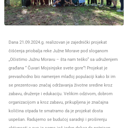
Dana 21.09.2024.g. realizovan je zajednički projekat
čišćenja priobalja reke Južne Morave pod sloganom
„Očistimo Južnu Moravu – šta nam teško“ sa udruženjem
građana “ Čuvari Mojsinjske svete gore“! Projekat je
prevashodno bio namenjen mlađoj populaciji kako bi im
se prezentovao značaj održavanja životne sredine kroz
zabavu, druženje i edukaciju. Velikim odzivom, dobrom
organizacijom a kroz zabavu, prikupljena je značajna
količina otpada te smatramo da je projekat dosta
uspešan. Radujemo se budućoj saradnji i proširenju