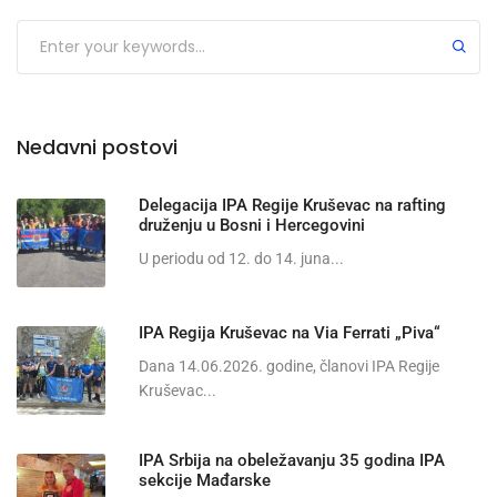
Nedavni postovi
Delegacija IPA Regije Kruševac na rafting
druženju u Bosni i Hercegovini
U periodu od 12. do 14. juna...
IPA Regija Kruševac na Via Ferrati „Piva“
Dana 14.06.2026. godine, članovi IPA Regije
Kruševac...
IPA Srbija na obeležavanju 35 godina IPA
sekcije Mađarske