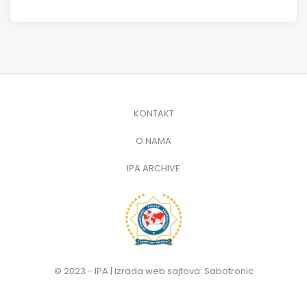
KONTAKT
O NAMA
IPA ARCHIVE
© 2023 - IPA |
Izrada web sajtova: Sabotronic