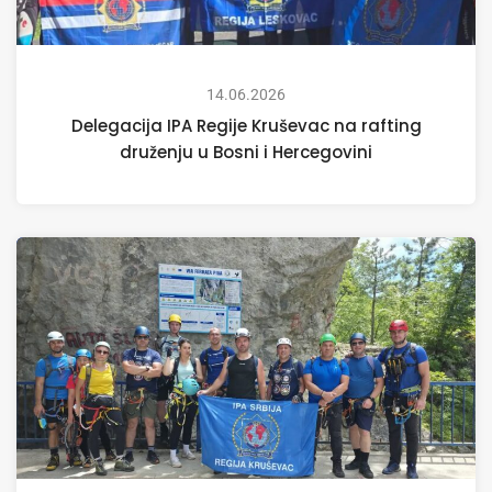
14.06.2026
Delegacija IPA Regije Kruševac na rafting
druženju u Bosni i Hercegovini