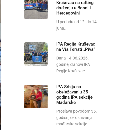
Kruševac na rafting
druženju u Bosni i
Hercegovini
U periodu od 12. do 14.
juna...
IPA Regija Kruševac
na Via Ferrati „Piva“
Dana 14.06.2026.
godine, članovi IPA
Regije Kruševac...
IPA Srbija na
obeležavanju 35
godina IPA sekcije
Mađarske
Proslava povodom 35.
godišnjice osnivanja
mađarske sekcije...