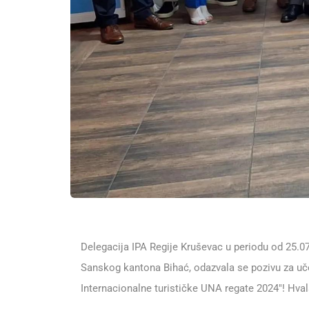
Delegacija IPA Regije Kruševac u periodu od 25.07
Sanskog kantona Bihać, odazvala se pozivu za uč
Internacionalne turističke UNA regate 2024″! Hva