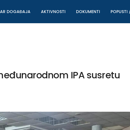
DAR DOGAĐAJA
AKTIVNOSTI
DOKUMENTI
POPUSTI 
I međunarodnom IPA susretu