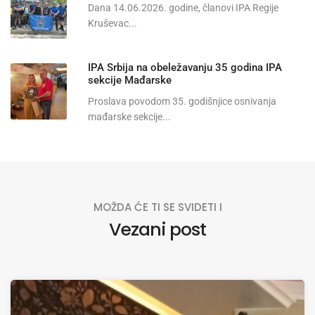
Dana 14.06.2026. godine, članovi IPA Regije
Kruševac...
IPA Srbija na obeležavanju 35 godina IPA
sekcije Mađarske
Proslava povodom 35. godišnjice osnivanja
mađarske sekcije...
MOŽDA ĆE TI SE SVIDETI I
Vezani post