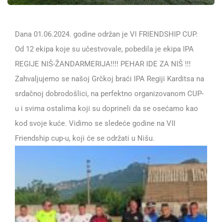
Dana 01.06.2024. godine održan je VI FRIENDSHIP CUP.
Od 12 ekipa koje su učestvovale, pobedila je ekipa IPA
REGIJE NIŠ-ŽANDARMERIJA!!!! PEHAR IDE ZA NIŠ !!!
Zahvaljujemo se našoj Grčkoj braći IPA Regiji Karditsa na
srdačnoj dobrodošlici, na perfektno organizovanom CUP-
u i svima ostalima koji su doprineli da se osećamo kao
kod svoje kuće. Vidimo se sledeće godine na VII
Friendship cup-u, koji će se održati u Nišu.