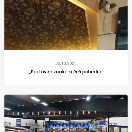
05.10.2025
„Pod ovim znakom ćeš pobediti“