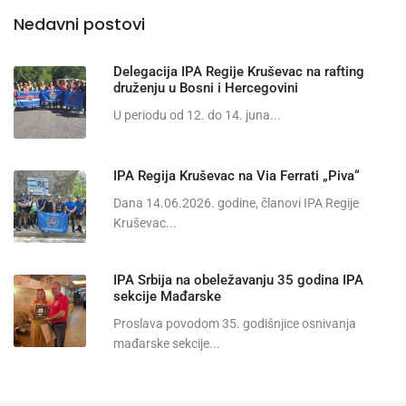
Nedavni postovi
Delegacija IPA Regije Kruševac na rafting
druženju u Bosni i Hercegovini
U periodu od 12. do 14. juna...
IPA Regija Kruševac na Via Ferrati „Piva“
Dana 14.06.2026. godine, članovi IPA Regije
Kruševac...
IPA Srbija na obeležavanju 35 godina IPA
sekcije Mađarske
Proslava povodom 35. godišnjice osnivanja
mađarske sekcije...