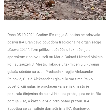
Dana 05.10.2024. Godine IPA regija Subotica se odazvala
pozivu IPA Braničevo povodom tradicionalne organizacije
„Zaova 2024“. Tom prilikom učešće u takmičenju u
sportskom ribolovu uzeli su Mario Čaktaš i Nenad Maksić
koji su zauzeli 3. Mesto. Takođe u takmičenju u kuvanju
gulaša učešće su uzeli Predsednik regije Aleksandar
Rajnović, Glišić Aleksandar i glavni kuvar tima Rajko
Jovetić, čiji gulaš je proglašen vanserijskim što je
pokazala činjenica da su svi hteli da probaju, da se tražila
porcija više, a kazan je vrlo brzo ostao prazan. IPA
Subotica se zahvaljuje domaćinima IPA Braničevo,