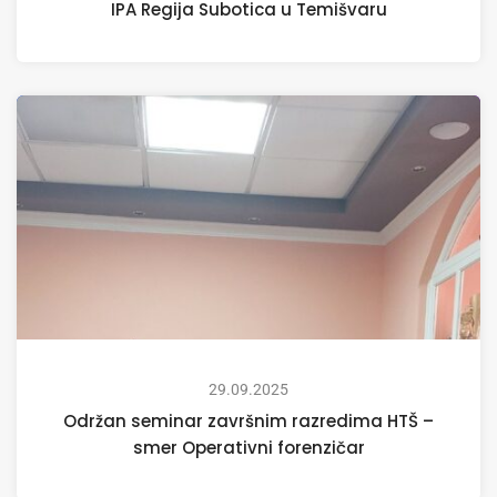
IPA Regija Subotica u Temišvaru
29.09.2025
Održan seminar završnim razredima HTŠ –
smer Operativni forenzičar