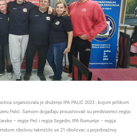
botica organizovala je druženje IPA PALIĆ 2023 , kojom prilikom
zeru Palić. Samom događaju prisustvovali su predstavnici regija
rske – regije Peč i regija Segedin, IPA Rumunije – regija
ortskom ribolovu takmičilo se 21 ribolovac u pojedinačnoj