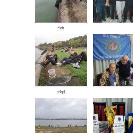
rhdr
hdrpl