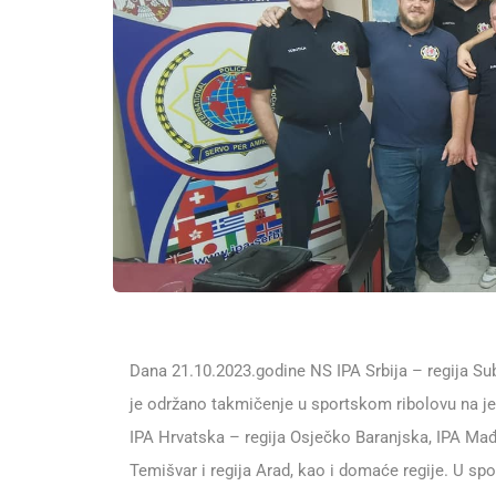
Dana 21.10.2023.godine NS IPA Srbija – regija Su
je održano takmičenje u sportskom ribolovu na je
IPA Hrvatska – regija Osječko Baranjska, IPA Mađa
Temišvar i regija Arad, kao i domaće regije. U sp