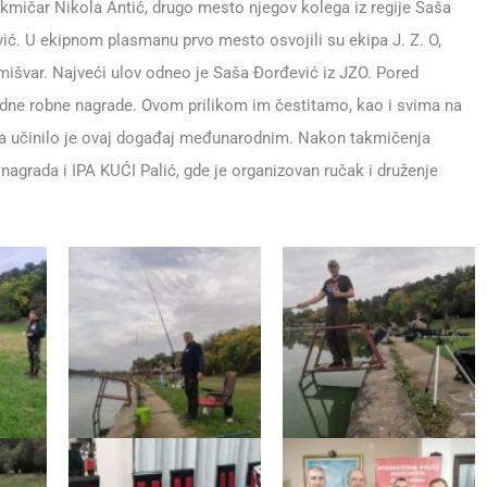
kmičar Nikola Antić, drugo mesto njegov kolega iz regije Saša
vić. U ekipnom plasmanu prvo mesto osvojili su ekipa J. Z. O,
išvar. Najveći ulov odneo je Saša Đorđević iz JZO. Pored
odne robne nagrade. Ovom prilikom im čestitamo, kao i svima na
ija učinilo je ovaj događaj međunarodnim. Nakon takmičenja
nagrada i IPA KUĆI Palić, gde je organizovan ručak i druženje