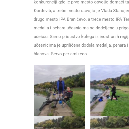
konkurenciji gde je prvo mesto osvojio domaći ta
Đorđević, a treće mesto osvojio je Vlada Stanoje
drugo mesto IPA Braničevo, a treće mesto IPA Tem
medalja i pehara učesnicima se dodeljene u prig
učešću. Samo prisustvo kolega iz inostranih reg
učesnicima je upriličena dodela medalja, pehara i 
članova. Servo per amikeco