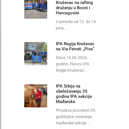
Kruševac na rafting
druženju u Bosni i
Hercegovini
U periodu od 12. do 14.
juna...
IPA Regija Kruševac
na Via Ferrati „Piva“
Dana 14.06.2026.
godine, članovi IPA
Regije Kruševac...
IPA Srbija na
obeležavanju 35
godina IPA sekcije
Mađarske
Proslava povodom 35.
godišnjice osnivanja
mađarske sekcije...