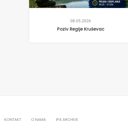
08.05.2026
Poziv Regije Kruševac
KONTAKT
O NAMA
IPA ARCHIVE