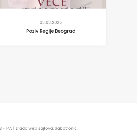
05.03.2026
Poziv Regije Beograd
 - IPA |
Izrada web sajtova: Sabotronic