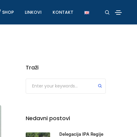
/ SHOP
LINKOVI
KONTAKT
Traži
Nedavni postovi
Delegacija IPA Regije