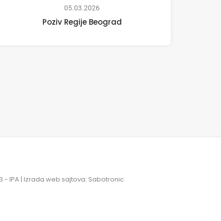
05.03.2026
Poziv Regije Beograd
 - IPA |
Izrada web sajtova: Sabotronic