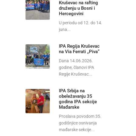
Kruševac na rafting
druženju u Bosni i
Hercegovini
U periodu od 12. do 14.
juna...
IPA Regija Kruševac
na Via Ferrati „Piva“
Dana 14.06.2026.
godine, članovi IPA
Regije Kruševac...
IPA Srbija na
obeležavanju 35
godina IPA sekcije
Mađarske
Proslava povodom 35.
godišnjice osnivanja
mađarske sekcije...