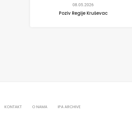
08.05.2026
Poziv Regije Kruševac
KONTAKT
O NAMA
IPA ARCHIVE