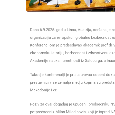
Dana 6.9.2025. god u Lincu, Austrija, održana je 
organizacija za evropsku i globalnu bezbednost n
Konferencijom je predsedavao akademik prof dr Vol
ekonomsku istoriju, bezbednost i zdravstvenu eko
Akademije nauka i umetnosti iz Salcburga, a inac
Takodje konferenciji je prisustvovao docent dokto
prestavnici vise zemalja medju kojima su predstav
Makedonije i dr.
Poziv za ovaj dogadjaj je upucen i predsedniku NS
potpredsednik Milan Miladinovic, koji je ispred NS