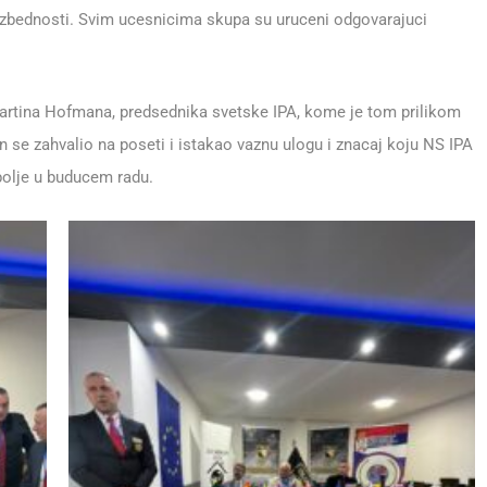
bezbednosti. Svim ucesnicima skupa su uruceni odgovarajuci
 Martina Hofmana, predsednika svetske IPA, kome je tom prilikom
 se zahvalio na poseti i istakao vaznu ulogu i znacaj koju NS IPA
bolje u buducem radu.