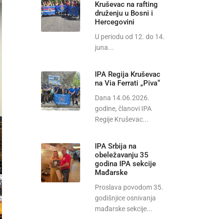
Kruševac na rafting
druženju u Bosni i
Hercegovini
U periodu od 12. do 14.
juna...
IPA Regija Kruševac
na Via Ferrati „Piva“
Dana 14.06.2026.
godine, članovi IPA
Regije Kruševac...
IPA Srbija na
obeležavanju 35
godina IPA sekcije
Mađarske
Proslava povodom 35.
godišnjice osnivanja
mađarske sekcije...