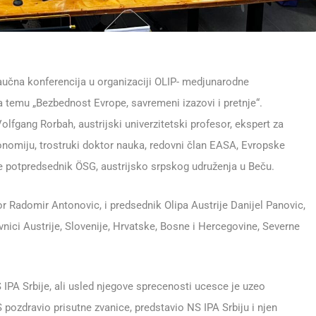
naučna konferencija u organizaciji OLIP- medjunarodne
a temu „Bezbednost Evrope, savremeni izazovi i pretnje“.
fgang Rorbah, austrijski univerzitetski profesor, ekspert za
nomiju, trostruki doktor nauka, redovni član EASA, Evropske
e potpredsednik ÖSG, austrijsko srpskog udruženja u Beču.
r Radomir Antonovic, i predsednik Olipa Austrije Danijel Panovic,
nici Austrije, Slovenije, Hrvatske, Bosne i Hercegovine, Severne
 IPA Srbije, ali usled njegove sprecenosti ucesce je uzeo
 pozdravio prisutne zvanice, predstavio NS IPA Srbiju i njen