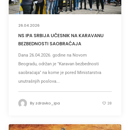
26.04.2026
NS IPA SRBIJA UČESNIK NA KARAVANU
BEZBEDNOSTI SAOBRAĆAJA
Dana 26.04.2026. godine na Novom
Beogradu, održan je "Karavan bezbednosti
saobraċaja" na kome je pored Ministarstva
unutrašnjih poslova...
By
zdravko_ipa
28