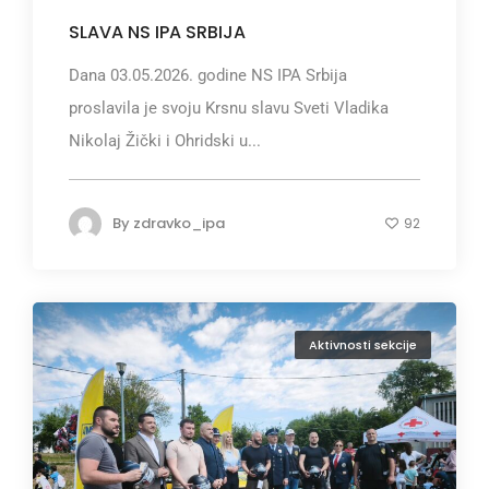
SLAVA NS IPA SRBIJA
Dana 03.05.2026. godine NS IPA Srbija
proslavila je svoju Krsnu slavu Sveti Vladika
Nikolaj Žički i Ohridski u...
By
zdravko_ipa
92
Aktivnosti sekcije